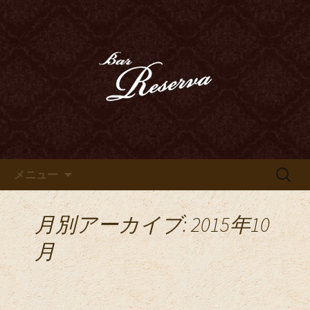
カクテル、ハードリカー、ウイスキ
ー、ベネシアンドールなどのお酒を心
豊田市、豊田駅近くのオーセン
ゆくまでお愉しみいただけます
ティックバー「Bar Reserva～
リゼルヴァ～」のブログ
コンテンツへ移動
検
メニュー
索:
月別アーカイブ: 2015年10
月