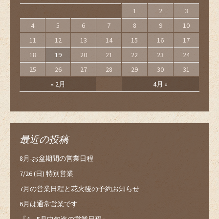
1
2
3
4
5
6
7
8
9
10
11
12
13
14
15
16
17
18
19
20
21
22
23
24
25
26
27
28
29
30
31
« 2月
4月 »
最近の投稿
8月-お盆期間の営業日程
7/26 (日) 特別営業
7月の営業日程と花火後の予約お知らせ
6月は通常営業です
『4、5月中旬迄の営業日程』