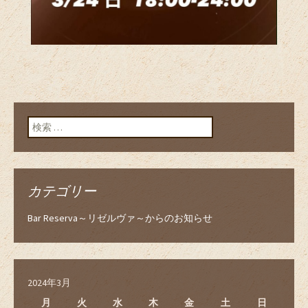
検索:
カテゴリー
Bar Reserva～リゼルヴァ～からのお知らせ
2024年3月
月
火
水
木
金
土
日