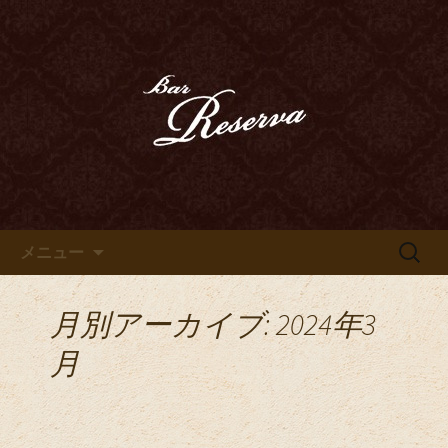
カクテル、ハードリカー、ウイスキ
ー、ベネシアンドールなどのお酒を心
豊田市、豊田駅近くのオーセン
ゆくまでお愉しみいただけます
ティックバー「Bar Reserva～
リゼルヴァ～」のブログ
コンテンツへ移動
検
メニュー
索:
月別アーカイブ: 2024年3
月