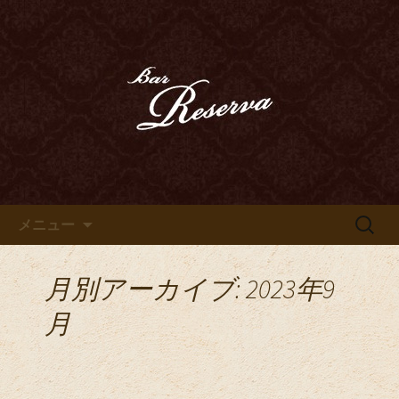
カクテル、ハードリカー、ウイスキ
ー、ベネシアンドールなどのお酒を心
豊田市、豊田駅近くのオーセン
ゆくまでお愉しみいただけます
ティックバー「Bar Reserva～
リゼルヴァ～」のブログ
コンテンツへ移動
検
メニュー
索:
月別アーカイブ: 2023年9
月