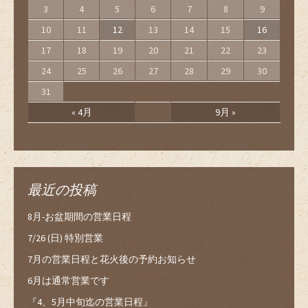
3
4
5
6
7
8
9
10
11
12
13
14
15
16
17
18
19
20
21
22
23
24
25
26
27
28
29
30
31
« 4月
9月 »
最近の投稿
8月-お盆期間の営業日程
7/26 (日) 特別営業
7月の営業日程と花火後の予約お知らせ
6月は通常営業です
『4、5月中旬迄の営業日程』