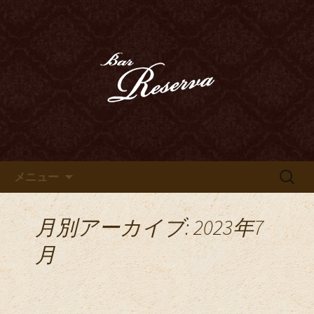
カクテル、ハードリカー、ウイスキ
ー、ベネシアンドールなどのお酒を心
豊田市、豊田駅近くのオーセン
ゆくまでお愉しみいただけます
ティックバー「Bar Reserva～
リゼルヴァ～」のブログ
コンテンツへ移動
検
メニュー
索:
月別アーカイブ: 2023年7
月