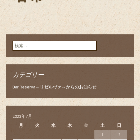
検索:
カテゴリー
Bar Reserva～リゼルヴァ～からのお知らせ
2023年7月
月
火
水
木
金
土
日
1
2