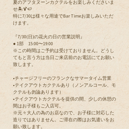
夏のアフタヌーンカクテルをお楽しみくださいま
せ🏝️🍹🍉
特に7/30は様々な用途でBar Timeお楽しみいただ
けます。
『7/30(日)の花火の日の営業説明』
● 1部 15:00〜19:00
※この時間はご予約は受けておりません。どうし
てもと言う方は当日ご来店前のお電話にてお願い
致します。
•チャージフリーのフランクなサマータイム営業
•テイクアウトカクテルあり（ノンアルコール、モ
クテルも勿論あります）
•テイクアウトカクテルを提供の間、少しの休憩の
間はお子様もご入店可。
※元々大人の為のお店なので、お子様に対応した
造りではありません。ご滞在の際はお気遣いをお
願い致します。