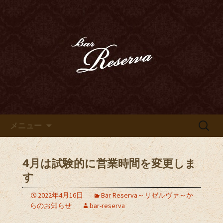
カクテル、ハードリカー、ウイスキ
ー、ベネシアンドールなどのお酒を心
豊田市、豊田駅近くのオーセン
ゆくまでお愉しみいただけます
ティックバー「Bar Reserva～
リゼルヴァ～」のブログ
コンテンツへ移動
検
メニュー
索:
4月は試験的に営業時間を変更しま
す
2022年4月16日
Bar Reserva～リゼルヴァ～か
らのお知らせ
bar-reserva