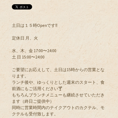
土日は１５時Openです‼️
定休日 月、火
水、木、金 17:00〜24:00
土 日 15:00〜24:00
ご要望にお応えして、土日は15時からの営業とな
ります。
ランチ後や、ゆっくりとした週末のスタート、食
前酒にもご活用ください🍸
もちろんブランチメニューも継続させていただき
ます（終日ご提供中）
同時に営業時間内のテイクアウトのカクテル、モ
クテルも受付致します。