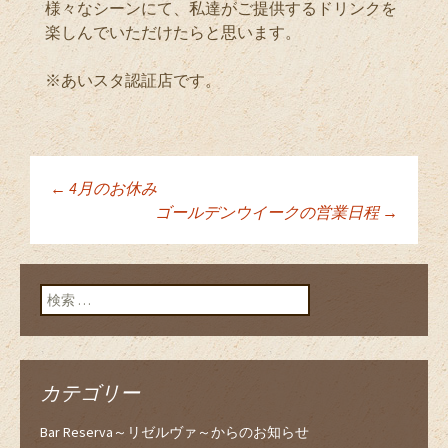
様々なシーンにて、私達がご提供するドリンクを
楽しんでいただけたらと思います。
※あいスタ認証店です。
←
4月のお休み
投稿ナビゲーショ
ゴールデンウイークの営業日程
→
ン
検索:
カテゴリー
Bar Reserva～リゼルヴァ～からのお知らせ