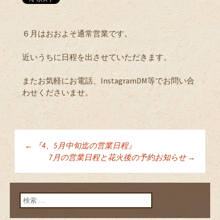
６月はおおよそ通常営業です。
近いうちに日程を出させていただきます。
またお気軽にお電話、InstagramDM等でお問い合
わせくださいませ。
←
『4、5月中旬迄の営業日程』
投稿ナビゲーショ
7月の営業日程と花火後の予約お知らせ
→
ン
検索: