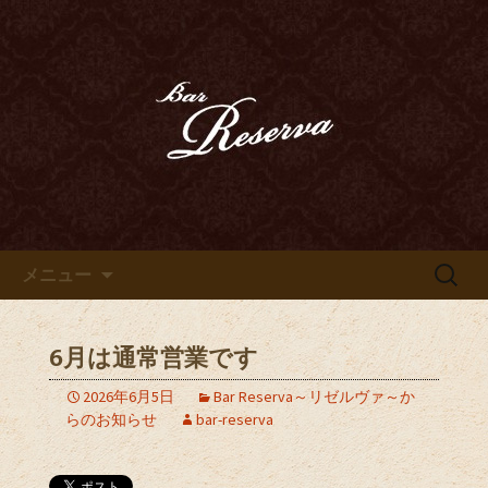
カクテル、ハードリカー、ウイスキ
ー、ベネシアンドールなどのお酒を心
豊田市、豊田駅近くのオーセン
ゆくまでお愉しみいただけます
ティックバー「Bar Reserva～
リゼルヴァ～」のブログ
コンテンツへ移動
検
メニュー
索:
6月は通常営業です
2026年6月5日
Bar Reserva～リゼルヴァ～か
らのお知らせ
bar-reserva