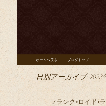
カクテル、ハードリカー
ます
豊田市、
バー「Bar
ブログ
コンテンツへ移動
ホームへ戻る
ブログトップ
日別アーカイブ: 2023
フランク•ロイド•