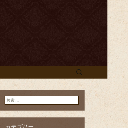
酒を心ゆくまでお愉しみいただけ
センティック
リゼルヴァ～」の
検
索:
検索:
カテゴリー