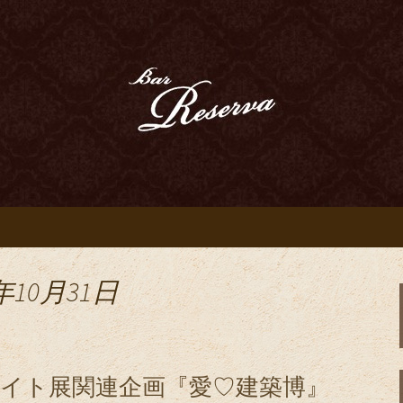
、ウイスキー、ベネシアンドールなどのお
豊田駅近くのオー
 Reserva～
年10月31日
ライト展関連企画『愛♡建築博』