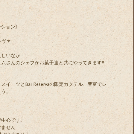
ケーション》
ルヴァ
久しいなか
ムさんのシェフがお菓子達と共にやってきます‼️
、
ーツとBar Reservaの限定カクテル、豊富でレ
ょう。
が中心です。
けません