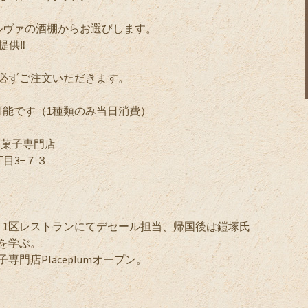
ルヴァの酒棚からお選びします。
供‼️
必ずご注文いただきます。
。
能です（1種類のみ当日消費）
焼き菓子専門店
丁目3−７３
リ1区レストランにてデセール担当、帰国後は鎧塚氏
を学ぶ。
専門店Placeplumオープン。