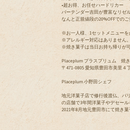
•超お得、お任せハードリカー
バーテンダー吉田が豊富なリゼ
なんと正規値段の20%OFFでのご提
※お一人様、1セットメニューを
※アレルギー対応はありません
※焼き菓子は当日お持ち帰りが可
Placeplum プラスプリュム 
〒471-0805 愛知県豊田市美里４
Placeplum 小野田シェフ
地元洋菓子店で修行後渡仏、パ
の店舗で3年間洋菓子やデセール
2021年8月地元豊田市にて焼き菓子