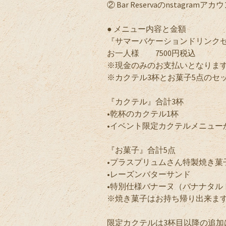
② Bar Reservaのnstagramア
● メニュー内容と金
『サマーバケーションドリン
お一人様 7500円税込
※現金のみのお支払いとなりま
※カクテル3杯とお菓子5点のセ
『カクテル』合計3杯
•乾杯のカクテル1杯
•イベント限定カクテルメニュ
『お菓子』合計5点
•プラスプリュムさん特製焼き菓
•レーズンバターサンド
•特別仕様バナーヌ（バナナタル
※焼き菓子はお持ち帰り出来ま
限定カクテルは3杯目以降の追加は