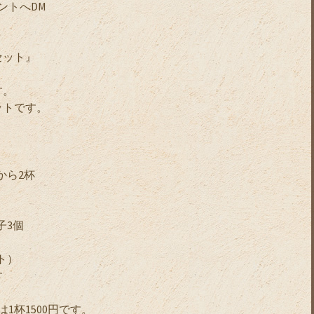
カウントへDM
額
クセット』
す。
ットです。
ーから2杯
子3個
ト）
す
1杯1500円です。