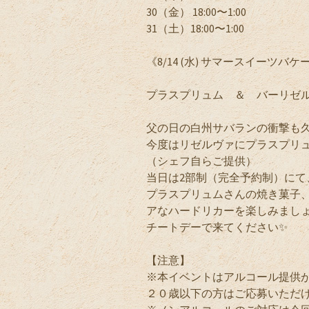
30（金） 18:00〜1:00
31（土）18:00〜1:00
《8/14 (水) サマースイーツバ
プラスプリュム ＆ バーリゼ
父の日の白州サバランの衝撃も
今度はリゼルヴァにプラスプリュ
（シェフ自らご提供）
当日は2部制（完全予約制）にて
プラスプリュムさんの焼き菓子、スイ
アなハードリカーを楽しみまし
チートデーで来てください✨
【注意】
※本イベントはアルコール提供
２０歳以下の方はご応募いただ