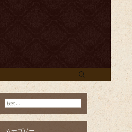
酒を心ゆくまでお愉しみいただけ
センティック
リゼルヴァ～」の
検
索:
検索:
カテゴリー