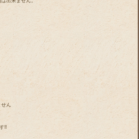
回は出来ません。
ません
す‼️