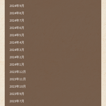
2024年9月
2024年8月
2024年7月
2024年6月
2024年5月
2024年4月
2024年3月
2024年2月
2024年1月
2023年12月
2023年11月
2023年10月
2023年9月
2023年7月