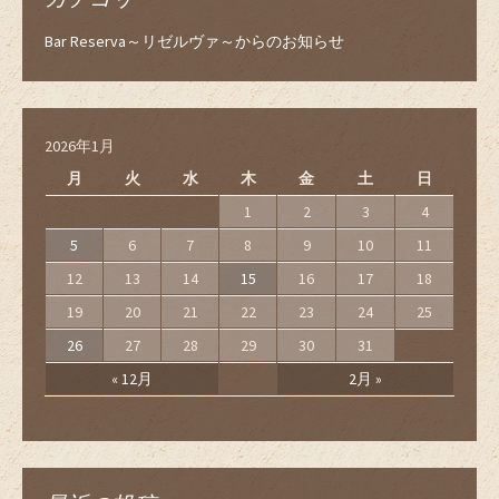
Bar Reserva～リゼルヴァ～からのお知らせ
2026年1月
月
火
水
木
金
土
日
1
2
3
4
5
6
7
8
9
10
11
12
13
14
15
16
17
18
19
20
21
22
23
24
25
26
27
28
29
30
31
« 12月
2月 »